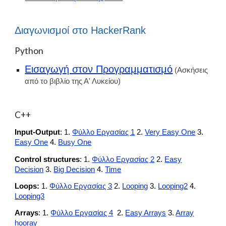
Διαγωνισμοί στο HackerRank
Python
Εισαγωγή στον Προγραμματισμό
(Ασκήσεις
από το βιβλίο της Α' Λυκείου)
C++
Input-Output
:
1.
Φύλλο Εργασίας 1
2.
Very Easy One
3.
Easy Οne
4.
Busy One
C
ontrol structures
:
1.
Φύλλο Εργασίας 2
2.
Easy
Decision
3.
Big Decision
4.
Time
Loops:
1.
Φύλλο Εργασίας 3
2.
Looping
3.
Looping2
4.
Looping3
Arrays
:
1.
Φύλλο Εργασίας 4
2.
Easy Arrays
3.
Array
hooray