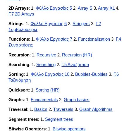
2D Arrays
:
1.
Φύλλο Εργασίας 5
2.
Array S
3.
Array XL
4.
Γ.7 2D Arrays
Strings
:
1.
Φύλλο Εργασίας 6
2.
Stringers
3.
Γ.2
Συμβολοσειρές
Functions
:
1.
Φύλλο Εργασίας 7
2.
Functionalization
3.
Γ.4
Συναρτήσεις
Recursion
:
1.
Recursive
2.
Recursion (HR)
Searching
:
1.
Searching
2.
Γ.5 Αναζήτηση
Sorting
:
1.
Φύλλο Εργασίας 10
2.
Bubbles-Bubbles
3.
Γ.6
Ταξινόμηση
Quicksort
:
1.
Sorting (HR)
Graphs
:
1.
Fundamentals
2.
Graph basics
Traversal
:
1.
Basics
2.
Traversals
3.
Graph Algorithms
Segment trees
: 1.
Segment trees
Bitwise Operators
: 1.
Bitwise operators