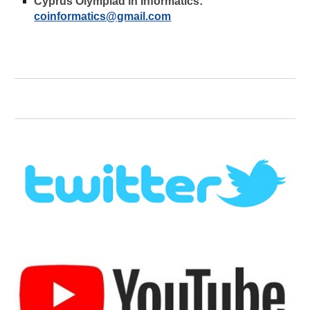
Cyprus Olympiad in Informatics: 
coinformatics@gmail.com